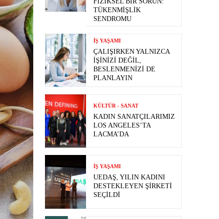
FIZIKSEL BIR SORUN:
TÜKENMIŞLIK
SENDROMU
İŞ YAŞAMI
ÇALIŞIRKEN YALNIZCA
İŞINIZI DEĞIL,
BESLENMENIZI DE
PLANLAYIN
KÜLTÜR - SANAT
KADIN SANATÇILARIMIZ
LOS ANGELES’TA
LACMA’DA
İŞ YAŞAMI
UEDAŞ, YILIN KADINI
DESTEKLEYEN ŞIRKETI
SEÇILDI