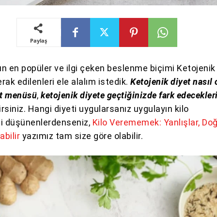
Paylaş
n en popüler ve ilgi çeken beslenme biçimi Ketojenik
ak edilenleri ele alalım istedik.
Ketojenik diyet nasıl 
et menüsü
,
ketojenik diyete geçtiğinizde fark edecekler
irsiniz. Hangi diyeti uygularsanız uygulayın kilo
zi düşünenlerdenseniz,
Kilo Verememek: Yanlışlar, Do
abilir
yazımız tam size göre olabilir.