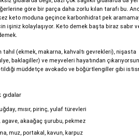
lıksız gıdalarda değil, bazı çok sağlıklı gıdalarda da yer 
ğerlerine göre bir parça daha zorlu kılan tarafı bu. An
r kez keto moduna geçince karbonhidrat pek aramam
çin işiniz kolaylaşıyor. Keto demek başta biraz sabır 
 demek.
 tahıl (ekmek, makarna, kahvaltı gevrekleri), nişasta
lye, baklagiller) ve meyveleri hayatından çıkarıyorsu
tildiği müddetçe avokado ve böğürtlengiller gibi istis
 gıdalar
uğday, mısır, pirinç, yulaf türevleri
l, agave, akaağaç şurubu, pekmez
a, muz, portakal, kavun, karpuz