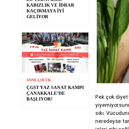
KABIZLIK VE İDRAR
KAÇIRMAYA İYI
GELIYOR
ANNE-ÇOCUK
ÇGST YAZ SANAT KAMPI
ÇANAKKALE’DE
Pek çok diyett
BAŞLIYOR!
yiyemiyorsunu
sıkı. Vücudun
neredeyse ta