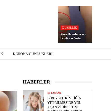
GÜZELLIK
Yaza Hazırlanırken
Selülitlere Veda
UK
KORONA GÜNLÜKLERI
HABERLER
İŞ YAŞAMI
BIREYSEL KIMLIĞIN
YITIRILMESINE YOL
AÇAN ZIHINSEL VE