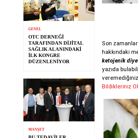
GENEL
OTC DERNEĞI
Son zamanları
TARAFINDAN DIJITAL
SAĞLIK ALANINDAKI
hakkındaki mer
İLK KONGRE
ketojenik diy
DÜZENLENIYOR
yazıda bulabil
veremediğini
Bildikleriniz Ol
MANŞET
BU TEDAVILER