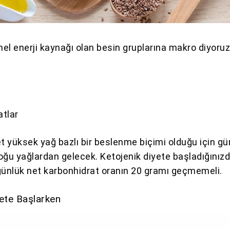
mel enerji kaynağı olan besin gruplarına makro diyoruz
atlar
et yüksek yağ bazlı bir beslenme biçimi olduğu için gü
 çoğu yağlardan gelecek. Ketojenik diyete başladığınız
günlük net karbonhidrat oranın 20 gramı geçmemeli.
yete Başlarken