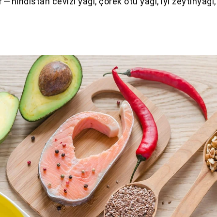
r — hindistan cevizi yağı, çörek otu yağı, iyi zeytinyağ