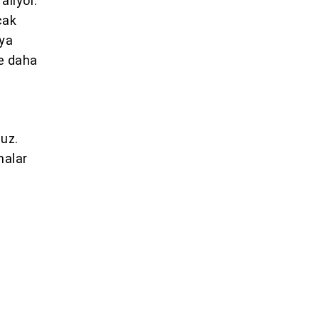
alıyor.
cak
aya
ve daha
nuz.
nalar