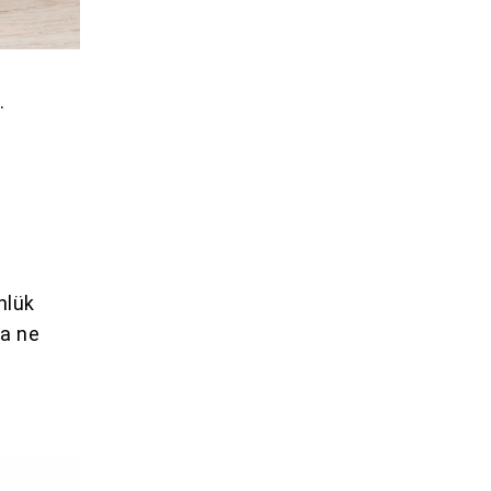
.
nlük
da ne