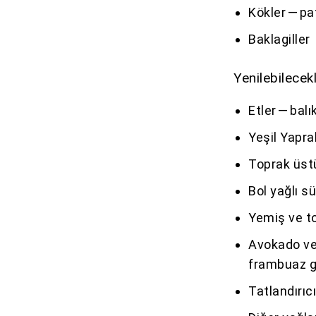
Kökler — pa
Baklagiller
Yenilebilecek
Etler — bal
Yeşil Yapra
Toprak üstü
Bol yağlı s
Yemiş ve to
Avokado ve 
frambuaz gi
Tatlandırıcı