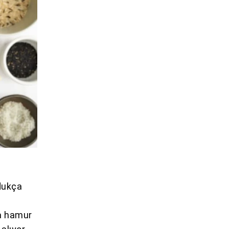
dukça
a hamur