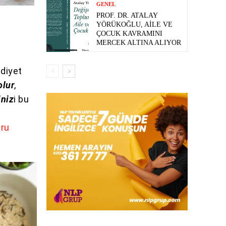
GENEL
PROF. DR. ATALAY
YÖRÜKOĞLU, AILE VE
ÇOCUK KAVRAMINI
MERCEK ALTINA ALIYOR
 diyet
olur
,
iniz
i bu
ğru