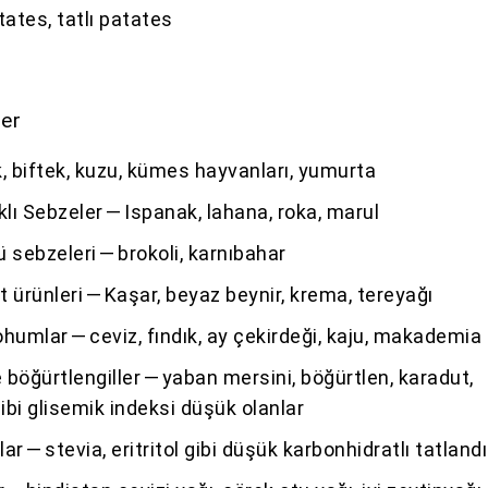
tates, tatlı patates
ler
ık, biftek, kuzu, kümes hayvanları, yumurta
klı Sebzeler — Ispanak, lahana, roka, marul
 sebzeleri — brokoli, karnıbahar
üt ürünleri — Kaşar, beyaz beynir, krema, tereyağı
humlar — ceviz, fındık, ay çekirdeği, kaju, makademia
böğürtlengiller — yaban mersini, böğürtlen, karadut,
bi glisemik indeksi düşük olanlar
lar — stevia, eritritol gibi düşük karbonhidratlı tatlandı