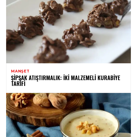
MANŞET
ŞIPŞAK ATIŞTIRMALIK: İKI MALZEMELI KURABIYE
TARIFI