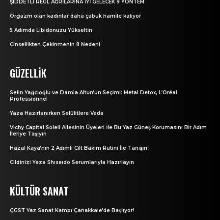
ŞİDDETLİ REGL AĞRILARINA İYİ GELECEK 9 YÖNTEM
Orgazm olan kadınlar daha çabuk hamile kalıyor
5 Adımda Libidonuzu Yükseltin
Cinsellikten Çekinmenin 8 Nedeni
GÜZELLIK
Selin Yağcıoğlu ve Damla Altun’un Seçimi: Metal Detox, L’Oréal
Professionnel
Yaza Hazırlanırken Selülitlere Veda
Vichy Capital Soleil Ailesinin Üyeleri İle Bu Yaz Güneş Korumasını Bir Adım
İleriye Taşıyın
Hazal Kaya’nın 2 Adımlı Cilt Bakım Rutini İle Tanışın!
Cildinizi Yaza Shıseıdo Serumlarıyla Hazırlayın
KÜLTÜR SANAT
ÇGST Yaz Sanat Kampı Çanakkale’de Başlıyor!