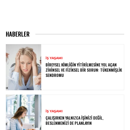
HABERLER
İŞ YAŞAMI
BIREYSEL KIMLIĞIN YITIRILMESINE YOL AÇAN
ZIHINSEL VE FIZIKSEL BIR SORUN: TÜKENMIŞLIK
SENDROMU
İŞ YAŞAMI
ÇALIŞIRKEN YALNIZCA İŞINIZI DEĞIL,
BESLENMENIZI DE PLANLAYIN