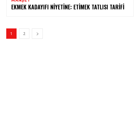
MANŞET
EKMEK KADAYIFI NIYETINE: ETIMEK TATLISI TARIFI
1
2